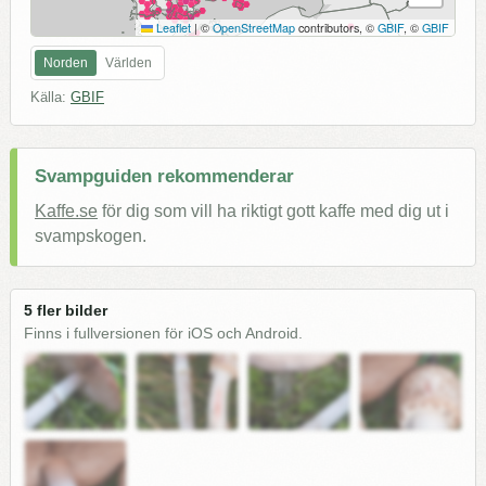
Leaflet
|
©
OpenStreetMap
contributors, ©
GBIF
, ©
GBIF
Norden
Världen
Källa:
GBIF
Svampguiden rekommenderar
Kaffe.se
för dig som vill ha riktigt gott kaffe med dig ut i
svampskogen.
5 fler bilder
Finns i fullversionen för iOS och Android.