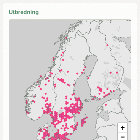
Utbredning
+
−