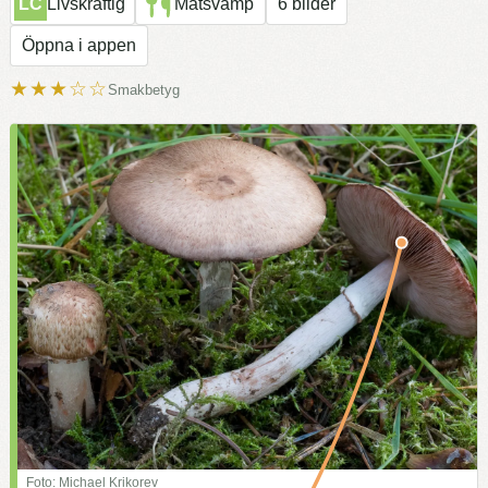
LC
Livskraftig
Matsvamp
6 bilder
Öppna i appen
★★★☆☆
Smakbetyg
Foto: Michael Krikorev