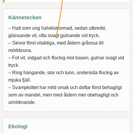
Kännetecken
– Hatt som ung halvklotformad, sedan utbredd,
glänsande vit, ofta svagt gulnande vid tryck.
– Skivor först vitaktiga, med åldern grårosa till
mörkbruna.
– Fot vit, vidgad och flockig mot basen, gulnar svagt vid
tryck.
– Ring hängande, stor och tunn, undersida flockig av
mjuka fjäll.
– Svampköttet har mild smak och doftar först behagligt
som av mandel, men med åldern mer obehagligt och
urinliknande.
Ekologi