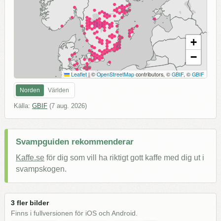
+
−
Leaflet
|
©
OpenStreetMap
contributors, ©
GBIF
, ©
GBIF
Norden
Världen
Källa:
GBIF
(
7 aug. 2026
)
Svampguiden rekommenderar
Kaffe.se
för dig som vill ha riktigt gott kaffe med dig ut i
svampskogen.
3 fler bilder
Finns i fullversionen för iOS och Android.