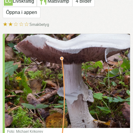
LC
Livskraftig
Matsvamp
4 bilder
Öppna i appen
★★☆☆☆
Smakbetyg
Foto: Michael Krikorev