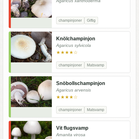
Agaricus xanthoderma
champinjoner
Giftig
Knölchampinjon
Agaricus sylvicola
★★★★☆
champinjoner
Matsvamp
Snöbollschampinjon
Agaricus arvensis
★★★★☆
champinjoner
Matsvamp
Vit flugsvamp
Amanita virosa