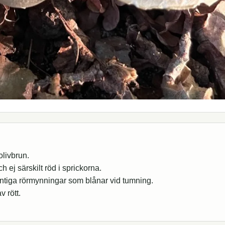
olivbrun.
ej särskilt röd i sprickorna.
ntiga rörmynningar som blånar vid tumning.
v rött.