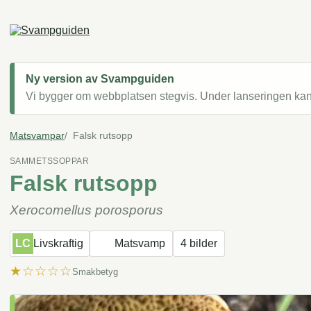
Ny version av Svampguiden
Vi bygger om webbplatsen stegvis. Under lanseringen kan v
Matsvampar
Falsk rutsopp
SAMMETSSOPPAR
Falsk rutsopp
Xerocomellus porosporus
LC
Livskraftig
Matsvamp
4 bilder
★☆☆☆☆
Smakbetyg