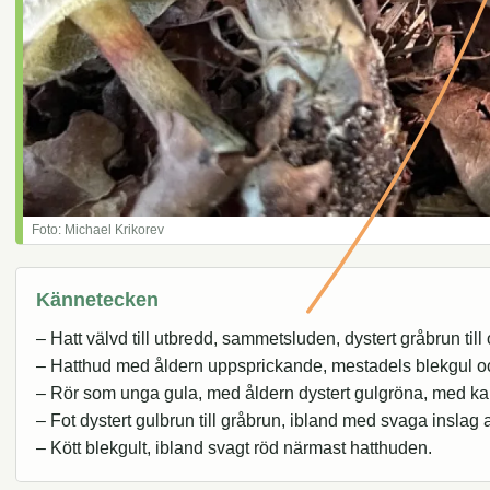
Foto: Michael Krikorev
Kännetecken
– Hatt välvd till utbredd, sammetsluden, dystert gråbrun till 
– Hatthud med åldern uppsprickande, mestadels blekgul och 
– Rör som unga gula, med åldern dystert gulgröna, med ka
– Fot dystert gulbrun till gråbrun, ibland med svaga inslag a
– Kött blekgult, ibland svagt röd närmast hatthuden.