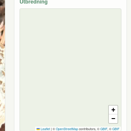
Utbredning
+
−
Leaflet
|
©
OpenStreetMap
contributors, ©
GBIF
, ©
GBIF