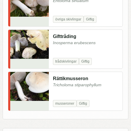
Entoloma sinuatum
övriga skivlingar
Giftig
Gifttråding
Inosperma erubescens
trådskivlingar
Giftig
Rättikmusseron
Tricholoma stiparophyllum
musseroner
Giftig