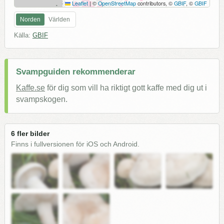
Leaflet
|
©
OpenStreetMap
contributors, ©
GBIF
, ©
GBIF
Norden
Världen
Källa:
GBIF
Svampguiden rekommenderar
Kaffe.se
för dig som vill ha riktigt gott kaffe med dig ut i
svampskogen.
6 fler bilder
Finns i fullversionen för iOS och Android.