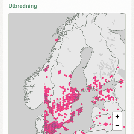
Utbredning
+
−