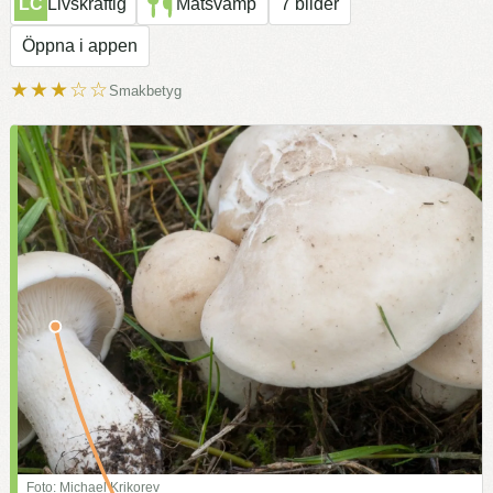
LC
Livskraftig
Matsvamp
7 bilder
Öppna i appen
★★★☆☆
Smakbetyg
Foto: Michael Krikorev