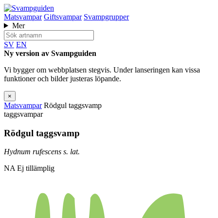
Matsvampar
Giftsvampar
Svampgrupper
Mer
SV
EN
Ny version av Svampguiden
Vi bygger om webbplatsen stegvis. Under lanseringen kan vissa
funktioner och bilder justeras löpande.
×
Matsvampar
Rödgul taggsvamp
taggsvampar
Rödgul taggsvamp
Hydnum rufescens s. lat.
NA
Ej tillämplig