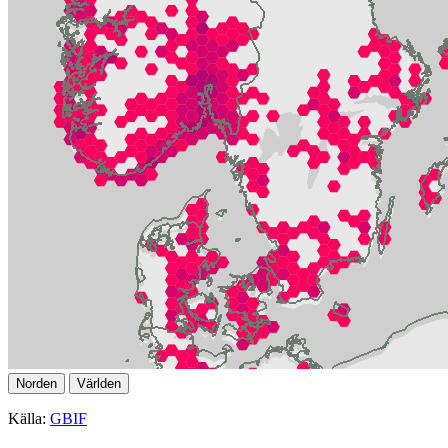
Norden
Världen
Källa:
GBIF