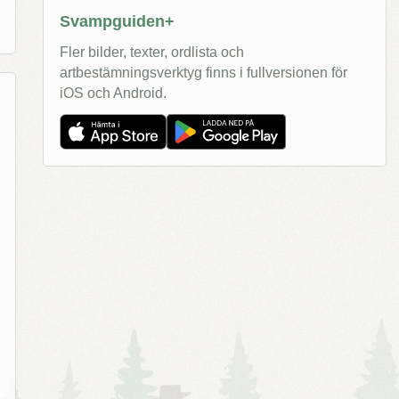
Svampguiden+
Fler bilder, texter, ordlista och
artbestämningsverktyg finns i fullversionen för
iOS och Android.