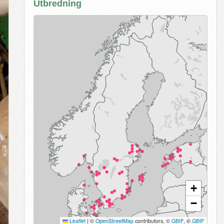
Utbredning
+
−
Leaflet
|
©
OpenStreetMap
contributors, ©
GBIF
, ©
GBIF