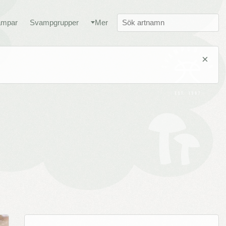
ampar
Svampgrupper
Mer
×