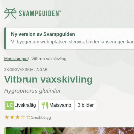
Ny version av Svampguiden
Vi bygger om webbplatsen stegvis. Under lanseringen kan v
Matsvampar
Vitbrun vaxskivling
SKOGSVAXSKIVLINGAR
Vitbrun vaxskivling
Hygrophorus glutinifer
LC
Livskraftig
Matsvamp
3 bilder
★★★☆☆
Smakbetyg