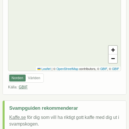
+
−
Leaflet
|
©
OpenStreetMap
contributors, ©
GBIF
, ©
GBIF
Norden
Världen
Källa:
GBIF
Svampguiden rekommenderar
Kaffe.se
för dig som vill ha riktigt gott kaffe med dig ut i
svampskogen.