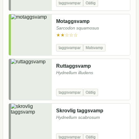
taggsvampar
Oätlig
Motaggsvamp
Sarcodon squamosus
★★☆☆☆
taggsvampar
Matsvamp
Ruttaggsvamp
Hydnellum illudens
taggsvampar
Oätlig
Skrovlig taggsvamp
Hydnellum scabrosum
taggsvampar
Oätlig