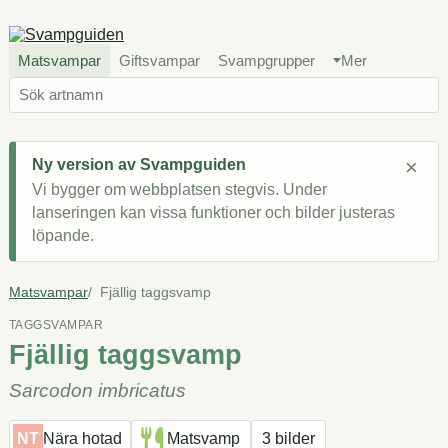
Matsvampar
Giftsvampar
Svampgrupper
Mer
×
Ny version av Svampguiden
Vi bygger om webbplatsen stegvis. Under
lanseringen kan vissa funktioner och bilder justeras
löpande.
Matsvampar
Fjällig taggsvamp
TAGGSVAMPAR
Fjällig taggsvamp
Sarcodon imbricatus
NT
Nära hotad
Matsvamp
3 bilder