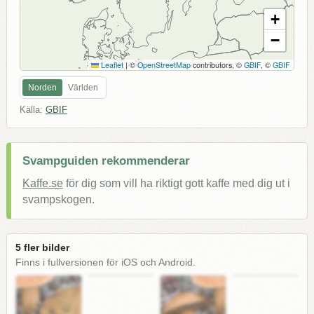
+
−
Leaflet
|
©
OpenStreetMap
contributors, ©
GBIF
, ©
GBIF
Norden
Världen
Källa:
GBIF
Svampguiden rekommenderar
Kaffe.se
för dig som vill ha riktigt gott kaffe med dig ut i
svampskogen.
5 fler bilder
Finns i fullversionen för iOS och Android.