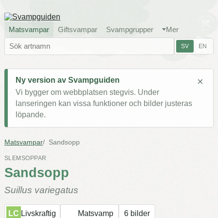
Matsvampar
Giftsvampar
Svampgrupper
Mer
SV
EN
×
Ny version av Svampguiden
Vi bygger om webbplatsen stegvis. Under
lanseringen kan vissa funktioner och bilder justeras
löpande.
Matsvampar
Sandsopp
SLEMSOPPAR
Sandsopp
Suillus variegatus
LC
Livskraftig
Matsvamp
6 bilder