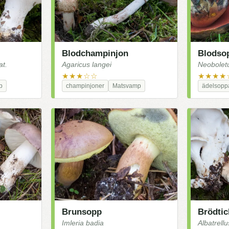
Blodchampinjon
Blodso
t.
Agaricus langei
Neoboletu
★★★☆☆
★★★★
p
champinjoner
Matsvamp
ädelsopp
Brunsopp
Brödtic
Imleria badia
Albatrell