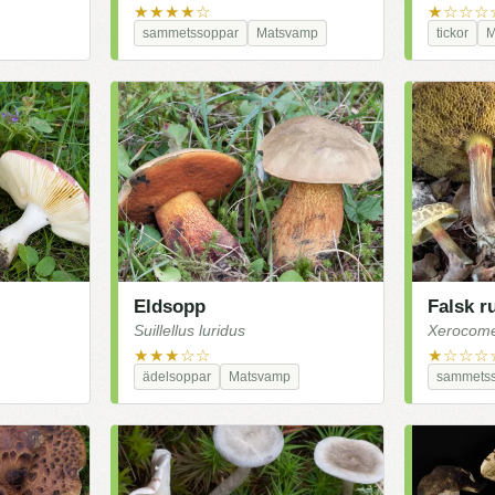
★★★★☆
★☆☆☆
sammetssoppar
Matsvamp
tickor
M
Eldsopp
Falsk r
Suillellus luridus
Xerocome
★★★☆☆
★☆☆☆
ädelsoppar
Matsvamp
sammets