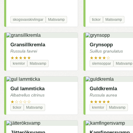
skogsvaxskivlingar
Matsvamp
tickor
Matsvamp
Gransillkremla
Grynsopp
Russula favrei
Suillus granulatus
★★★★★
★★★★☆
kremlor
Matsvamp
slemsoppar
Matsvamp
Gul lammticka
Guldkremla
Albatrellus citrinus
Russula aurea
★☆☆☆☆
★★★★★
tickor
Matsvamp
kremlor
Matsvamp
Jätteröksvamp
Kamfingersvamp