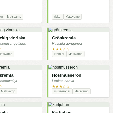
er
Matsvamp
riskor
Matsvamp
ckig vinriska
Grönkremla
 semisanguifluus
Russula aeruginea
☆
★★★☆☆
Matsvamp
kremlor
Matsvamp
 kremla
Höstmusseron
velenovskyi
Lepista saeva
☆
★★★☆☆
Matsvamp
musseroner
Matsvamp
emla
Karljohan