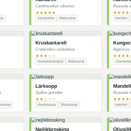
Cantharellus cibarius
Russula 
★★★★★
★★★★
mp
kantareller
Matsvamp
kremlor
Kruskantarell
Kungsc
Craterellus undulatus
Agaricus
★★★☆☆
★★★★
trumpetsvampar
Matsvamp
champinj
Lärksopp
Mandel
s
Suillus grevillei
Russula i
★★☆☆☆
★★★★
tsvamp
slemsoppar
Matsvamp
kremlor
Nejlikbrosking
Olivsil