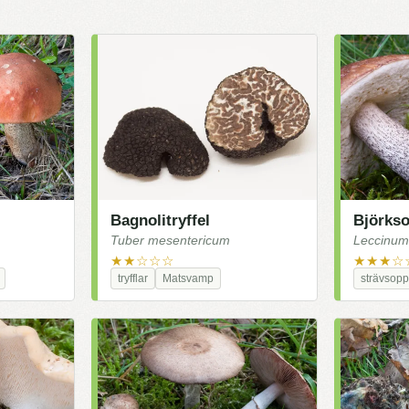
Bagnolitryffel
Björks
Tuber mesentericum
Leccinum
★★☆☆☆
★★★☆
tryfflar
Matsvamp
strävsopp