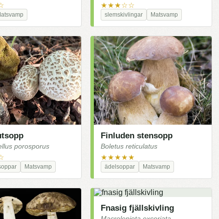
☆
★★★☆☆
atsvamp
slemskivlingar
Matsvamp
utsopp
Finluden stensopp
llus porosporus
Boletus reticulatus
☆
★★★★★
soppar
Matsvamp
ädelsoppar
Matsvamp
Fnasig fjällskivling
Macrolepiota excoriata