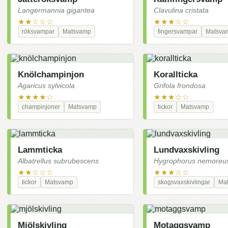
Langermannia gigantea
Clavulina cristata
★★☆☆☆
★★★☆☆
röksvampar
Matsvamp
fingersvampar
Matsva
Knölchampinjon
Korallticka
Agaricus sylvicola
Grifola frondosa
★★★★☆
★★★☆☆
champinjoner
Matsvamp
tickor
Matsvamp
Lammticka
Lundvaxskivling
Albatrellus subrubescens
Hygrophorus nemoreu
★★☆☆☆
★★★☆☆
tickor
Matsvamp
skogsvaxskivlingar
Ma
Mjölskivling
Motaggsvamp