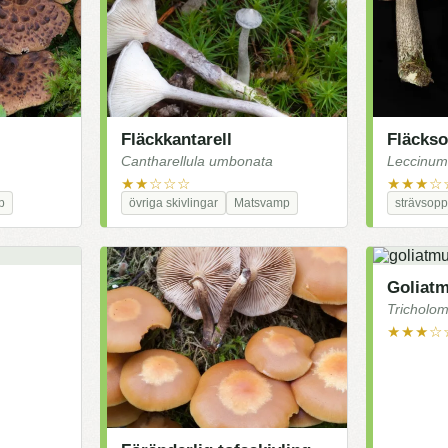
Fläckkantarell
Fläcks
Cantharellula umbonata
Leccinum 
★★☆☆☆
★★★☆
p
övriga skivlingar
Matsvamp
strävsopp
Goliat
Tricholo
★★★☆