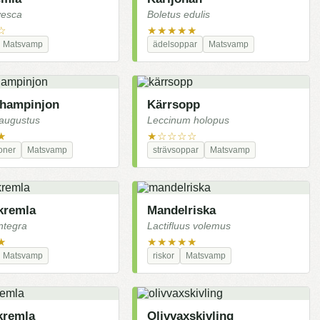
vesca
Boletus edulis
☆
★★★★★
Matsvamp
ädelsoppar
Matsvamp
hampinjon
Kärrsopp
 augustus
Leccinum holopus
★
★☆☆☆☆
oner
Matsvamp
strävsoppar
Matsvamp
kremla
Mandelriska
ntegra
Lactifluus volemus
★
★★★★★
Matsvamp
riskor
Matsvamp
lkremla
Olivvaxskivling