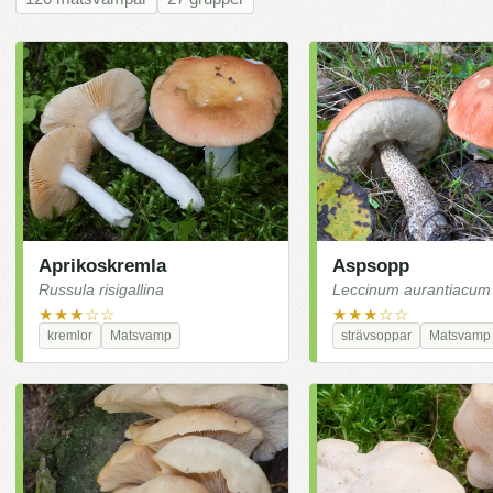
Aprikoskremla
Aspsopp
Russula risigallina
Leccinum aurantiacum
★★★☆☆
★★★☆☆
kremlor
Matsvamp
strävsoppar
Matsvamp