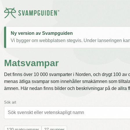
Ny version av Svampguiden
Vi bygger om webbplatsen stegvis. Under lanseringen kan v
Matsvampar
Det finns över 10 000 svamparter i Norden, och drygt 100 a
menas ätliga svampar som innehåller smakämnen som tilltala
ämnen. Här nedan finns bilder och beskrivningar på de allra 
Sök art
120 matsvampar
27 grupper