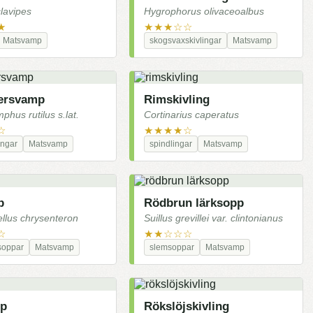
lavipes
Hygrophorus olivaceoalbus
★
★★★☆☆
Matsvamp
skogsvaxskivlingar
Matsvamp
ersvamp
Rimskivling
hus rutilus s.lat.
Cortinarius caperatus
☆
★★★★☆
ingar
Matsvamp
spindlingar
Matsvamp
p
Rödbrun lärksopp
llus chrysenteron
Suillus grevillei var. clintonianus
☆
★★☆☆☆
soppar
Matsvamp
slemsoppar
Matsvamp
pp
Rökslöjskivling