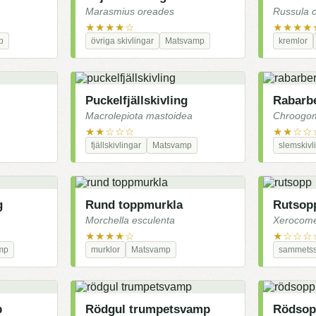
Marasmius oreades
Russula c
★★★★☆
★★★★
p
övriga skivlingar
Matsvamp
kremlor
Puckelfjällskivling
Rabarb
Macrolepiota mastoidea
Chroogomp
★★☆☆☆
★★☆☆
fjällskivlingar
Matsvamp
slemskivl
g
Rund toppmurkla
Rutsop
Morchella esculenta
Xerocome
★★★★☆
★☆☆☆
mp
murklor
Matsvamp
sammets
p
Rödgul trumpetsvamp
Rödso