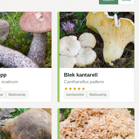
opp
Blek kantarell
 scabrum
Cantharellus pallens
☆
★★★★★
ar
Matsvamp
kantareller
Matsvamp