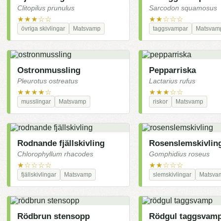
Clitopilus prunulus
Sarcodon squamosus
★★★☆☆
★★☆☆☆
övriga skivlingar
Matsvamp
taggsvampar
Matsvam
Ostronmussling
Pepparriska
Pleurotus ostreatus
Lactarius rufus
★★★★☆
★★★☆☆
musslingar
Matsvamp
riskor
Matsvamp
Rodnande fjällskivling
Rosenslemskivlin
Chlorophyllum rhacodes
Gomphidius roseus
★☆☆☆☆
★★☆☆☆
fjällskivlingar
Matsvamp
slemskivlingar
Matsva
Rödbrun stensopp
Rödgul taggsvam