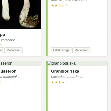
★★☆☆☆
opp
variicolor
☆
ar
Matsvamp
fjällskivlingar
Matsvamp
musseron
Granblodriska
ma matsutake
Lactarius deterrimus
☆
★★★★☆