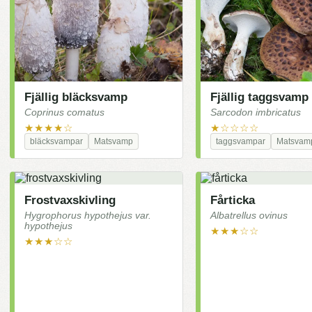
Fjällig bläcksvamp
Fjällig taggsvamp
Coprinus comatus
Sarcodon imbricatus
★★★★☆
★☆☆☆☆
bläcksvampar
Matsvamp
taggsvampar
Matsvam
Frostvaxskivling
Fårticka
Hygrophorus hypothejus var.
Albatrellus ovinus
hypothejus
★★★☆☆
★★★☆☆