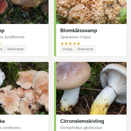
pp
Blomkålssvamp
s luridiformis
Sparassis crispa
☆
★★★★★
ar
Matsvamp
övriga
Matsvamp
ka
Citronslemskivling
us confluens
Gomphidius glutinosus