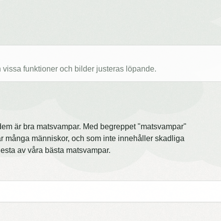
issa funktioner och bilder justeras löpande.
v dem är bra matsvampar. Med begreppet "matsvampar"
r många människor, och som inte innehåller skadliga
flesta av våra bästa matsvampar.