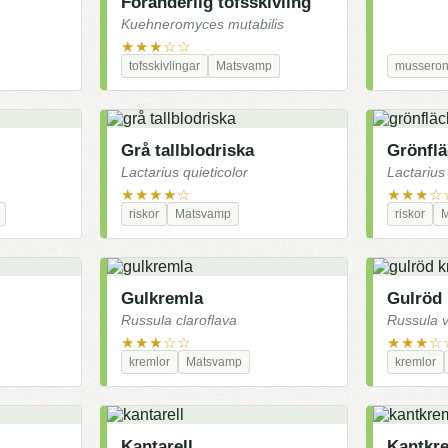
Föränderlig tofsskivling
Kuehneromyces mutabilis
★★★☆☆
tofsskivlingar
Matsvamp
musseron
Grå tallblodriska
Grönflä
Lactarius quieticolor
Lactarius
★★★★☆
★★★☆
riskor
Matsvamp
riskor
Gulkremla
Gulröd
Russula claroflava
Russula 
★★★☆☆
★★★☆
kremlor
Matsvamp
kremlor
Kantarell
Kantkr