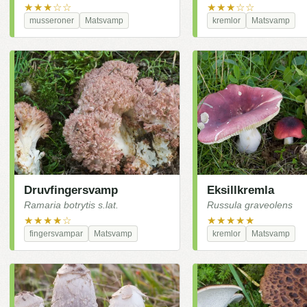
★★★☆☆
★★★☆☆
musseroner
Matsvamp
kremlor
Matsvamp
Druvfingersvamp
Eksillkremla
Ramaria botrytis s.lat.
Russula graveolens
★★★★☆
★★★★★
fingersvampar
Matsvamp
kremlor
Matsvamp