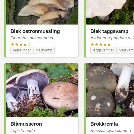
Blek ostronmussling
Blek taggsvamp
Pleurotus pulmonarius
Hydnum repandum s. la
★★★★☆
★★★★★
musslingar
Matsvamp
taggsvampar
Matsvam
Blåmusseron
Brokkremla
Lepista nuda
Russula cyanoxantha