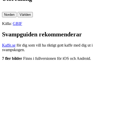
Leaflet
|
©
OpenStreetMap
contributors, ©
GBIF
, ©
GBIF
Norden
Världen
Källa:
GBIF
Svampguiden rekommenderar
Kaffe.se
för dig som vill ha riktigt gott kaffe med dig ut i
svampskogen.
7 fler bilder
Finns i fullversionen för iOS och Android.