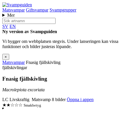
Matsvampar
Giftsvampar
Svampgrupper
Mer
SV
EN
Ny version av Svampguiden
Vi bygger om webbplatsen stegvis. Under lanseringen kan vissa
funktioner och bilder justeras löpande.
×
Matsvampar
Fnasig fjällskivling
fjällskivlingar
Fnasig fjällskivling
Macrolepiota excoriata
LC
Livskraftig
Matsvamp
8 bilder
Öppna i appen
★★☆☆☆
Smakbetyg