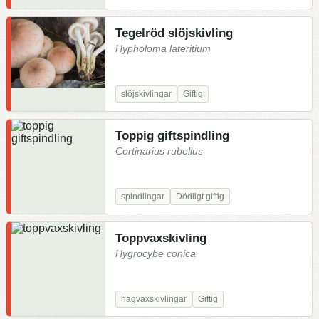
Tegelröd slöjskivling
Hypholoma lateritium
slöjskivlingar
Giftig
Toppig giftspindling
Cortinarius rubellus
spindlingar
Dödligt giftig
Toppvaxskivling
Hygrocybe conica
hagvaxskivlingar
Giftig