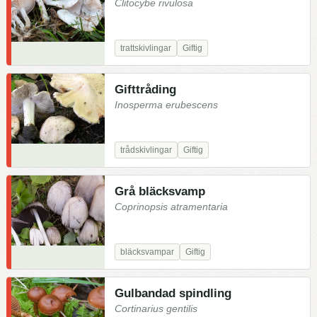
Clitocybe rivulosa
trattskivlingar
Giftig
Gifttråding
Inosperma erubescens
trådskivlingar
Giftig
Grå bläcksvamp
Coprinopsis atramentaria
bläcksvampar
Giftig
Gulbandad spindling
Cortinarius gentilis