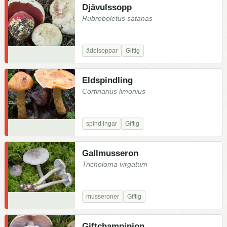
Djävulssopp
Rubroboletus satanas
ädelsoppar
Giftig
Eldspindling
Cortinarius limonius
spindlingar
Giftig
Gallmusseron
Tricholoma virgatum
musseroner
Giftig
Giftchampinjon