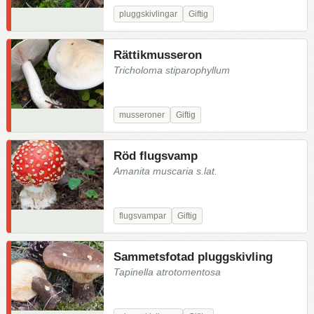
pluggskivlingar
Giftig
Rättikmusseron
Tricholoma stiparophyllum
musseroner
Giftig
Röd flugsvamp
Amanita muscaria s.lat.
flugsvampar
Giftig
Sammetsfotad pluggskivling
Tapinella atrotomentosa