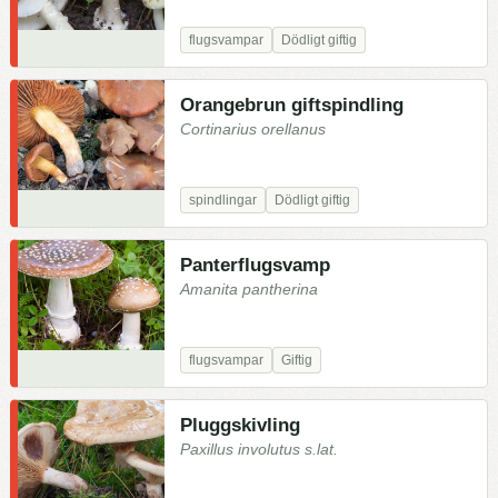
flugsvampar
Dödligt giftig
Orangebrun giftspindling
Cortinarius orellanus
spindlingar
Dödligt giftig
Panterflugsvamp
Amanita pantherina
flugsvampar
Giftig
Pluggskivling
Paxillus involutus s.lat.