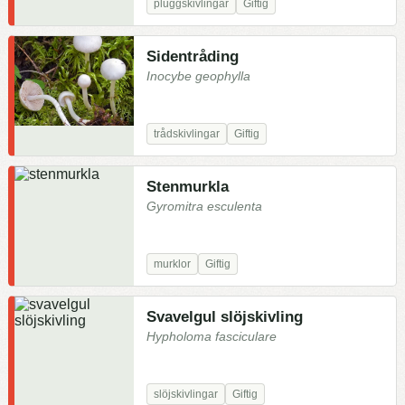
pluggskivlingar
Giftig
Sidentråding
Inocybe geophylla
trådskivlingar
Giftig
Stenmurkla
Gyromitra esculenta
murklor
Giftig
Svavelgul slöjskivling
Hypholoma fasciculare
slöjskivlingar
Giftig