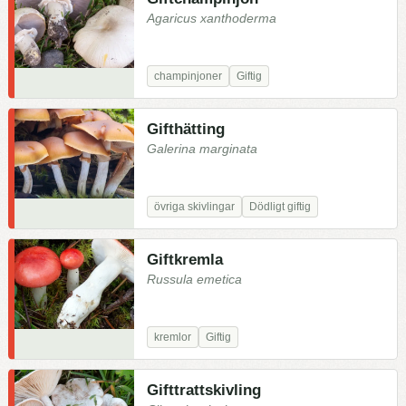
Agaricus xanthoderma
champinjoner
Giftig
Gifthätting
Galerina marginata
övriga skivlingar
Dödligt giftig
Giftkremla
Russula emetica
kremlor
Giftig
Gifttrattskivling