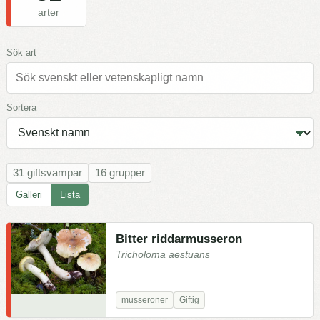
arter
Sök art
Sortera
31 giftsvampar
16 grupper
Galleri
Lista
Bitter riddarmusseron
Tricholoma aestuans
musseroner
Giftig