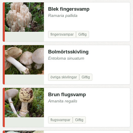
Blek fingersvamp
Ramaria pallida
fingersvampar
Giftig
Bolmörtsskivling
Entoloma sinuatum
övriga skivlingar
Giftig
Brun flugsvamp
Amanita regalis
flugsvampar
Giftig