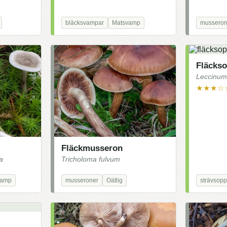
bläcksvampar
Matsvamp
musseron
Fläcks
Leccinum 
★★★☆
Fläckmusseron
a
Tricholoma fulvum
vamp
musseroner
Oätlig
strävsopp