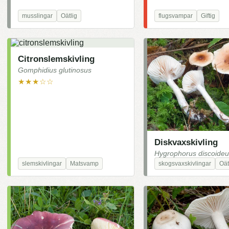
musslingar
Oätlig
flugsvampar
Giftig
Citronslemskivling
Gomphidius glutinosus
★★★☆☆
Diskvaxskivling
Hygrophorus discoideu
slemskivlingar
Matsvamp
skogsvaxskivlingar
Oät