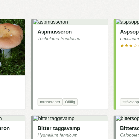
Aspmusseron
Aspsop
Tricholoma frondosae
Leccinum
★★★☆
musseroner
Oätlig
strävsopp
eron
Bitter taggsvamp
Bitters
Hydnellum fennicum
Calobole