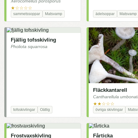
Xerocomellus porosporus
★☆☆☆☆
sammetssoppar
Matsvamp
ädelsoppar
Matsvamp
Fjällig tofsskivling
Pholiota squarrosa
Fläckkantarell
Cantharellula umbonat
★★☆☆☆
tofsskivlingar
Oätlig
övriga skivlingar
Mats
Frostvaxskivling
Fårticka