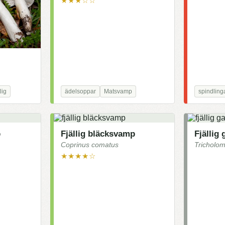
★★★☆☆
lig
ädelsoppar
Matsvamp
spindling
p
Fjällig bläcksvamp
Fjällig
Coprinus comatus
Tricholo
★★★★☆