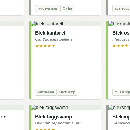
taggsvampar
Oätlig
ädelsopp
Blek kantarell
Blek o
Cantharellus pallens
Pleurotu
★★★★★
★★★★
kantareller
Matsvamp
mussling
ron
Blek taggsvamp
Blekso
Hydnum repandum s. lat.
Hemilecc
★★★★★