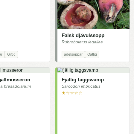
Falsk djävulssopp
Rubroboletus legaliae
ar
Giftig
ädelsoppar
Oätlig
 gallmusseron
Fjällig taggsvamp
ma bresadolanum
Sarcodon imbricatus
★☆☆☆☆