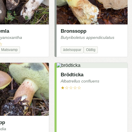
emla
Bronssopp
cyanoxantha
Butyriboletus appendiculatus
☆
Matsvamp
ädelsoppar
Oätlig
Brödticka
Albatrellus confluens
★☆☆☆☆
pp
adia