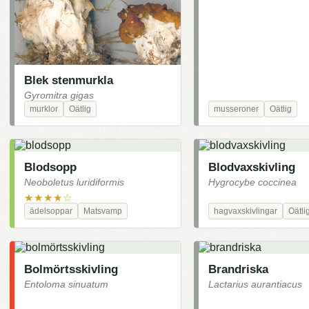
Blek stenmurkla
Gyromitra gigas
murklor
Oätlig
musseroner
Oätlig
Blodsopp
Blodvaxskivling
Neoboletus luridiformis
Hygrocybe coccinea
★★★★☆
ädelsoppar
Matsvamp
hagvaxskivlingar
Oätli
Bolmörtsskivling
Brandriska
Entoloma sinuatum
Lactarius aurantiacus