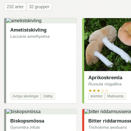
232 arter
32 grupper
Ametistskivling
Laccaria amethystina
Aprikoskremla
Russula risigallina
★★★☆☆
övriga skivlingar
Oätlig
kremlor
Matsvamp
Biskopsmössa
Bitter riddarmuss
Gyromitra infula
Tricholoma aestuans