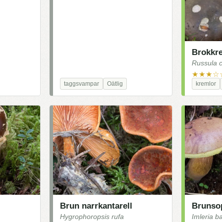
Brokkr
Russula 
★★★☆
taggsvampar
Oätlig
kremlor
Brun narrkantarell
Brunso
Hygrophoropsis rufa
Imleria b