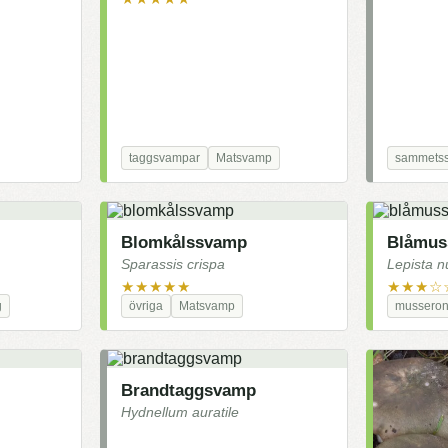
taggsvampar
Matsvamp
sammets
Blomkålssvamp
Blåmus
Sparassis crispa
Lepista 
★★★★★
★★★☆
g
övriga
Matsvamp
musseron
Brandtaggsvamp
Hydnellum auratile