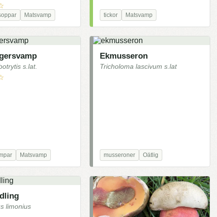
☆
soppar
Matsvamp
tickor
Matsvamp
ngersvamp
Ekmusseron
trytis s.lat.
Tricholoma lascivum s.lat
☆
ampar
Matsvamp
musseroner
Oätlig
dling
us limonius