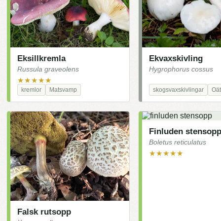
Eksillkremla
Ekvaxskivling
Russula graveolens
Hygrophorus cossus
★★★★★
kremlor
Matsvamp
skogsvaxskivlingar
Oät
Finluden stensop
Boletus reticulatus
★★★★★
Falsk rutsopp