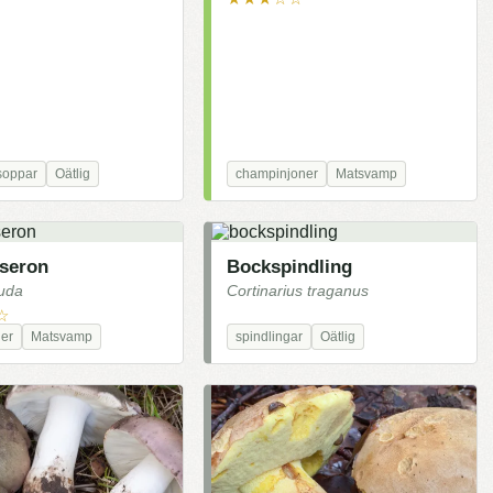
soppar
Oätlig
champinjoner
Matsvamp
seron
Bockspindling
nuda
Cortinarius traganus
☆
er
Matsvamp
spindlingar
Oätlig