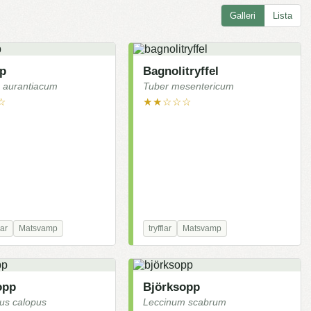
Galleri
Lista
p
Bagnolitryffel
 aurantiacum
Tuber mesentericum
☆
★★☆☆☆
ar
Matsvamp
tryfflar
Matsvamp
opp
Björksopp
tus calopus
Leccinum scabrum