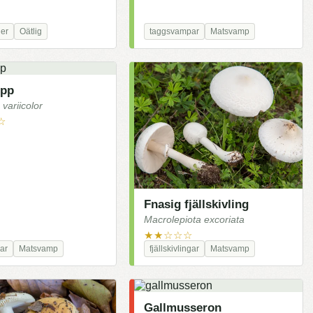
er
Oätlig
taggsvampar
Matsvamp
opp
variicolor
☆
Fnasig fjällskivling
Macrolepiota excoriata
★★☆☆☆
ar
Matsvamp
fjällskivlingar
Matsvamp
Gallmusseron