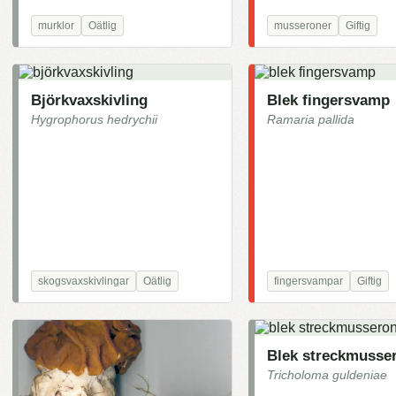
murklor
Oätlig
musseroner
Giftig
Björkvaxskivling
Blek fingersvamp
Hygrophorus hedrychii
Ramaria pallida
skogsvaxskivlingar
Oätlig
fingersvampar
Giftig
Blek streckmusse
Tricholoma guldeniae