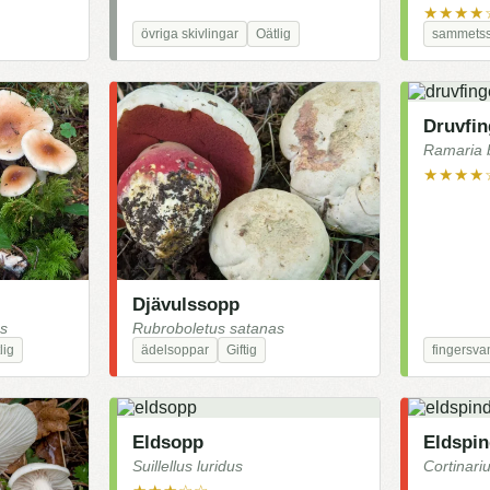
★★★★
övriga skivlingar
Oätlig
sammets
Druvfi
Ramaria bo
★★★★
Djävulssopp
s
Rubroboletus satanas
lig
ädelsoppar
Giftig
fingersv
Eldsopp
Eldspin
Suillellus luridus
Cortinari