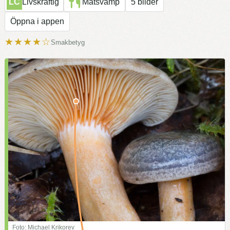
LC
Livskraftig
Matsvamp
5 bilder
Öppna i appen
★★★★☆
Smakbetyg
Foto: Michael Krikorev