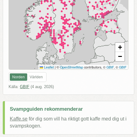
+
−
Leaflet
|
©
OpenStreetMap
contributors, ©
GBIF
, ©
GBIF
Norden
Världen
Källa:
GBIF
(
4 aug. 2026
)
Svampguiden rekommenderar
Kaffe.se
för dig som vill ha riktigt gott kaffe med dig ut i
svampskogen.