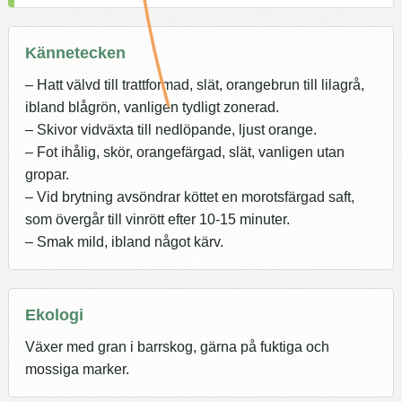
Kännetecken
– Hatt välvd till trattformad, slät, orangebrun till lilagrå,
ibland blågrön, vanligen tydligt zonerad.
– Skivor vidväxta till nedlöpande, ljust orange.
– Fot ihålig, skör, orangefärgad, slät, vanligen utan
gropar.
– Vid brytning avsöndrar köttet en morotsfärgad saft,
som övergår till vinrött efter 10-15 minuter.
– Smak mild, ibland något kärv.
Ekologi
Växer med gran i barrskog, gärna på fuktiga och
mossiga marker.