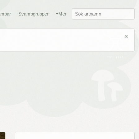
ampar
Svampgrupper
Mer
×