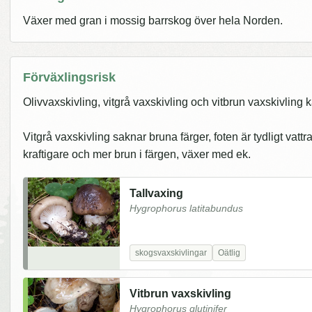
Växer med gran i mossig barrskog över hela Norden.
Förväxlingsrisk
Olivvaxskivling, vitgrå vaxskivling och vitbrun vaxskivling
Vitgrå vaxskivling saknar bruna färger, foten är tydligt vattr
kraftigare och mer brun i färgen, växer med ek.
Tallvaxing
Hygrophorus latitabundus
skogsvaxskivlingar
Oätlig
Vitbrun vaxskivling
Hygrophorus glutinifer