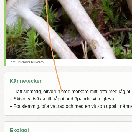
Foto: Michael Krikorev
Kännetecken
– Hatt slemmig, olivbrun med mörkare mitt, ofta med låg pu
– Skivor vidväxta till något nedlöpande, vita, glesa.
– Fot slemmig, ofta vattrad och med en vit zon upptill närm
Ekologi