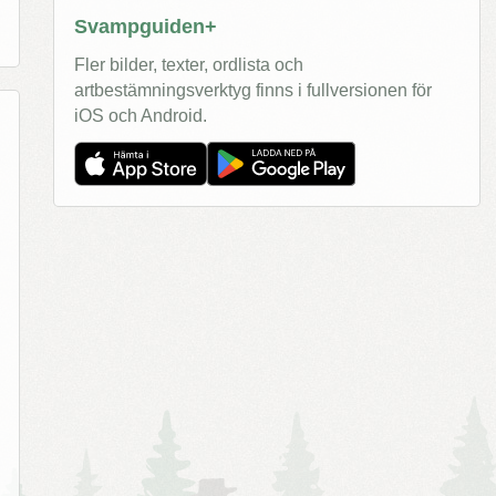
Svampguiden+
Fler bilder, texter, ordlista och
artbestämningsverktyg finns i fullversionen för
iOS och Android.