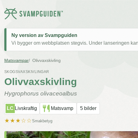
Ny version av Svampguiden
Vi bygger om webbplatsen stegvis. Under lanseringen kan v
Matsvampar
Olivvaxskivling
SKOGSVAXSKIVLINGAR
Olivvaxskivling
Hygrophorus olivaceoalbus
LC
Livskraftig
Matsvamp
5 bilder
★★★☆☆
Smakbetyg