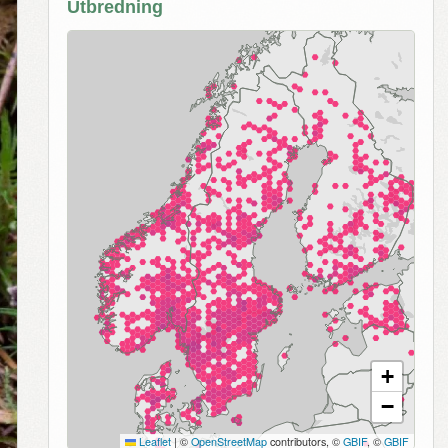
Utbredning
+
−
Leaflet
|
©
OpenStreetMap
contributors, ©
GBIF
, ©
GBIF