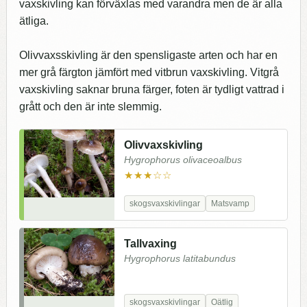
vaxskivling kan förväxlas med varandra men de är alla
ätliga.
Olivvaxsskivling är den spensligaste arten och har en
mer grå färgton jämfört med vitbrun vaxskivling. Vitgrå
vaxskivling saknar bruna färger, foten är tydligt vattrad i
grått och den är inte slemmig.
Olivvaxskivling
Hygrophorus olivaceoalbus
★★★☆☆
skogsvaxskivlingar
Matsvamp
Tallvaxing
Hygrophorus latitabundus
skogsvaxskivlingar
Oätlig