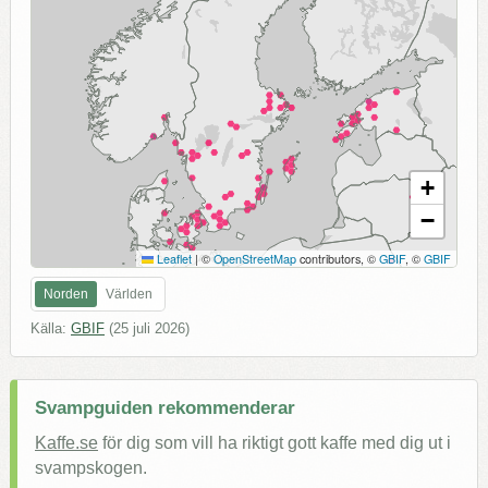
+
−
Leaflet
|
©
OpenStreetMap
contributors, ©
GBIF
, ©
GBIF
Norden
Världen
Källa:
GBIF
(
25 juli 2026
)
Svampguiden rekommenderar
Kaffe.se
för dig som vill ha riktigt gott kaffe med dig ut i
svampskogen.