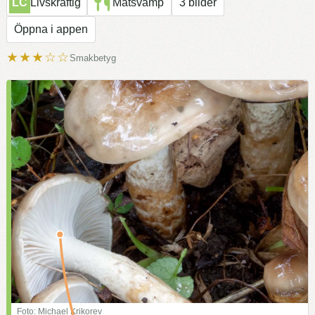
LC
Livskraftig
Matsvamp
3 bilder
Öppna i appen
★★★☆☆
Smakbetyg
Foto: Michael Krikorev