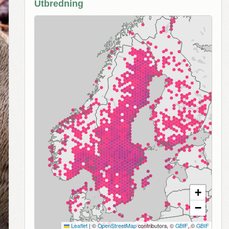
Utbredning
+
−
Leaflet
|
©
OpenStreetMap
contributors, ©
GBIF
, ©
GBIF