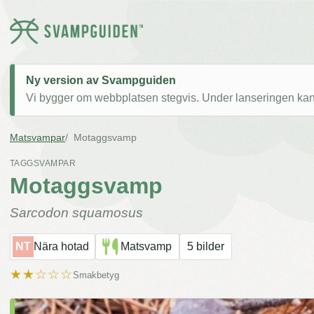
Ny version av Svampguiden
Vi bygger om webbplatsen stegvis. Under lanseringen kan v
Matsvampar
Motaggsvamp
TAGGSVAMPAR
Motaggsvamp
Sarcodon squamosus
NT
Nära hotad
Matsvamp
5 bilder
★★☆☆☆
Smakbetyg