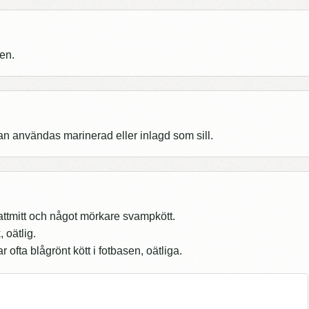
en.
an användas marinerad eller inlagd som sill.
ttmitt och något mörkare svampkött.
 oätlig.
fta blågrönt kött i fotbasen, oätliga.