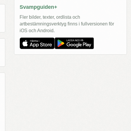
Svampguiden+
Fler bilder, texter, ordlista och
artbestämningsverktyg finns i fullversionen för
iOS och Android.