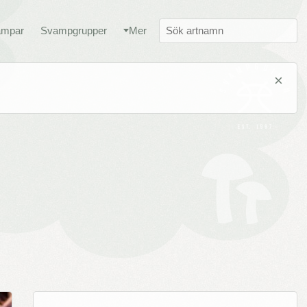
ampar
Svampgrupper
Mer
×