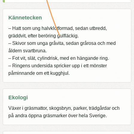
Kännetecken
– Hatt som ung halvklotformad, sedan utbredd,
gräddvit, efter beröring gulfläckig.
– Skivor som unga gråvita, sedan grårosa och med
åldern svartbruna.
– Fot vit, slät, cylindrisk, med en hängande ring.
– Ringens undersida spricker upp i ett mönster
påminnande om ett kugghjul.
Ekologi
Växer i gräsmattor, skogsbryn, parker, trädgårdar och
på andra öppna gräsmarker över hela Sverige.