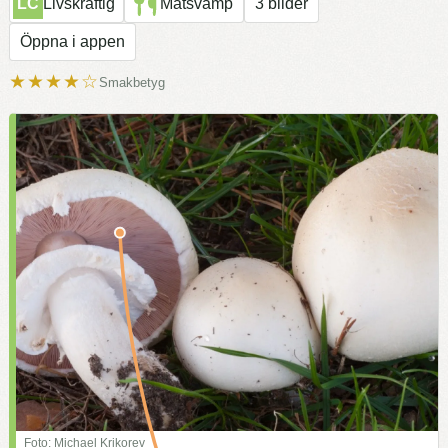
LC
Livskraftig
Matsvamp
3 bilder
Öppna i appen
★★★★☆
Smakbetyg
Foto: Michael Krikorev