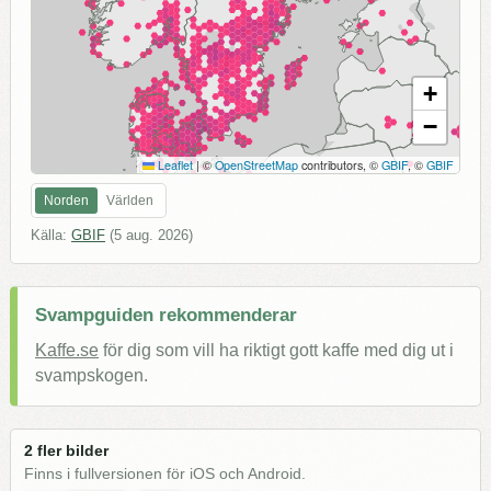
+
−
Leaflet
|
©
OpenStreetMap
contributors, ©
GBIF
, ©
GBIF
Norden
Världen
Källa:
GBIF
(
5 aug. 2026
)
Svampguiden rekommenderar
Kaffe.se
för dig som vill ha riktigt gott kaffe med dig ut i
svampskogen.
2 fler bilder
Finns i fullversionen för iOS och Android.