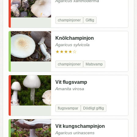
Agaricus xanthoderma
champinjoner
Giftig
Knölchampinjon
Agaricus sylvicola
★★★★☆
champinjoner
Matsvamp
Vit flugsvamp
Amanita virosa
flugsvampar
Dödligt giftig
Vit kungschampinjon
Agaricus urinascens