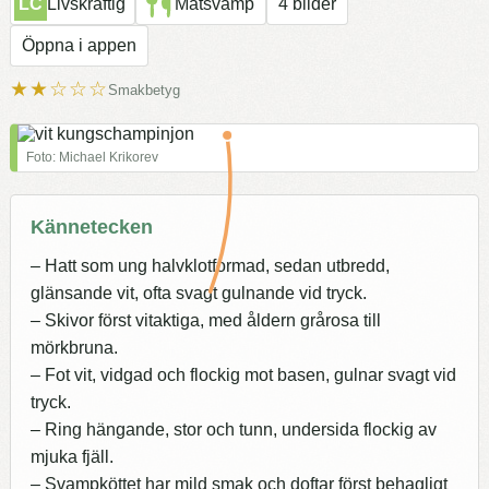
LC
Livskraftig
Matsvamp
4 bilder
Öppna i appen
★★☆☆☆
Smakbetyg
Foto: Michael Krikorev
Kännetecken
– Hatt som ung halvklotformad, sedan utbredd,
glänsande vit, ofta svagt gulnande vid tryck.
– Skivor först vitaktiga, med åldern grårosa till
mörkbruna.
– Fot vit, vidgad och flockig mot basen, gulnar svagt vid
tryck.
– Ring hängande, stor och tunn, undersida flockig av
mjuka fjäll.
– Svampköttet har mild smak och doftar först behagligt