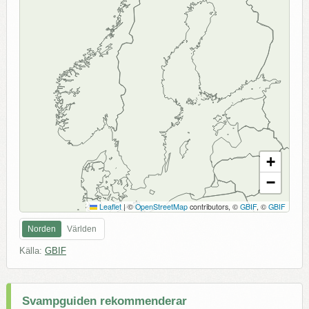
+
−
Leaflet
|
©
OpenStreetMap
contributors, ©
GBIF
, ©
GBIF
Norden
Världen
Källa:
GBIF
Svampguiden rekommenderar