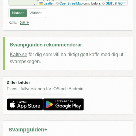
Leaflet
|
©
OpenStreetMap
contributors, ©
GBIF
, ©
GBIF
Norden
Världen
Källa:
GBIF
Svampguiden rekommenderar
Kaffe.se
för dig som vill ha riktigt gott kaffe med dig ut i
svampskogen.
2 fler bilder
Finns i fullversionen för iOS och Android.
Svampguiden+