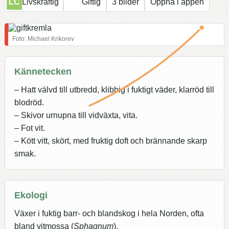
LC
Livskraftig
Giftig
3 bilder
Öppna i appen
Foto: Michael Krikorev
Kännetecken
– Hatt välvd till utbredd, klibbig i fuktigt väder, klarröd till
blodröd.
– Skivor urnupna till vidväxta, vita.
– Fot vit.
– Kött vitt, skört, med fruktig doft och brännande skarp
smak.
Ekologi
Växer i fuktig barr- och blandskog i hela Norden, ofta
bland vitmossa (
Sphagnum
).