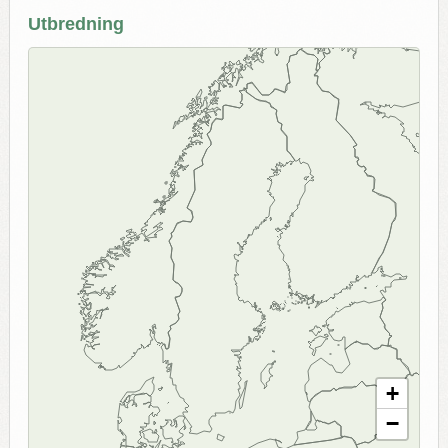
Utbredning
+
−